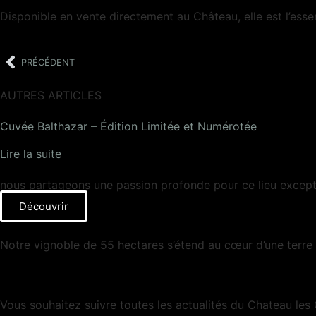
Disponible en vente directement au Château, elle est l’ess
PRÉCÉDENT
AUTRES ARTICLES
Cuvée Balthazar – Édition Limitée et Numérotée
Lire la suite
nous partageons une passion profonde pour ce lieu exceptionn
Découvrir
Notre vignoble de 55 hectares s’étend au cœur d’une terre 
Vous souhaitez suivre toutes les actualités du Chateau les