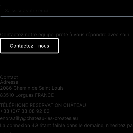
Contactez notre équipe, prête à vous répondre avec soin.
Contactez - nous
Contact
Adresse
2086 Chemin de Saint Louis
83510 Lorgues FRANCE
TÉLÉPHONE RESERVATION CHÂTEAU
+33 (0)7 88 08 92 82
enora.tilly@chateau-les-crostes.eu
La connexion 4G étant faible dans le domaine, n’hésitez p