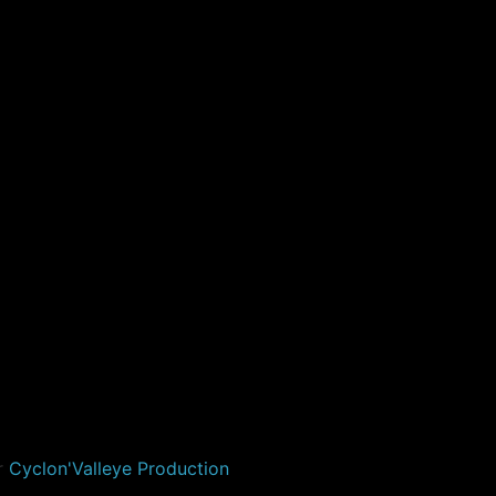
r
Cyclon'Valleye Production