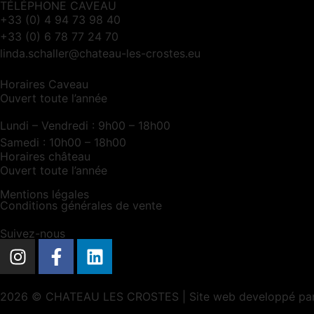
TÉLÉPHONE CAVEAU
+33 (0) 4 94 73 98 40
+33 (0) 6 78 77 24 70
linda.schaller@chateau-les-crostes.eu
Horaires Caveau
Ouvert toute l’année
Lundi – Vendredi : 9h00 – 18h00
Samedi : 10h00 – 18h00
Horaires château
Ouvert toute l’année
Mentions légales
Conditions générales de vente
Suivez-nous
2026 © CHATEAU LES CROSTES | Site web developpé pa